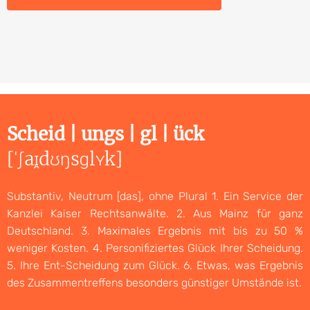
Scheid | ungs | gl | ück
[ˈʃaɪ̯dʊŋsɡlʏk]
Substantiv, Neutrum [das], ohne Plural 1. Ein Service der
Kanzlei Kaiser Rechtsanwälte. 2. Aus Mainz für ganz
Deutschland. 3. Maximales Ergebnis mit bis zu 50 %
weniger Kosten. 4. Personifiziertes Glück Ihrer Scheidung.
5. Ihre Ent-Scheidung zum Glück. 6. Etwas, was Ergebnis
des Zusammentreffens besonders günstiger Umstände ist.